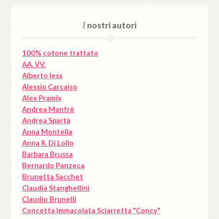
I
nostri autori
100% cotone trattato
AA. VV.
Alberto Iess
Alessio Carcaiso
Alex Pramix
Andrea Manfrè
Andrea Spartà
Anna Montella
Anna R. Di Lollo
Barbara Brussa
Bernardo Panzeca
Brunetta Sacchet
Claudia Stanghellini
Claudio Brunelli
Concetta Immacolata Sciarretta "Concy"