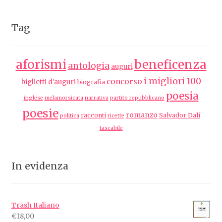
Tag
aforismi
beneficenza
antologia
auguri
i migliori 100
concorso
biglietti d'auguri
biografia
poesia
inglese
melamorsicata
narrativa
partito repubblicano
poesie
romanzo
racconti
Salvador Dalí
politica
ricette
tascabile
In evidenza
Trash Italiano
€
18,00