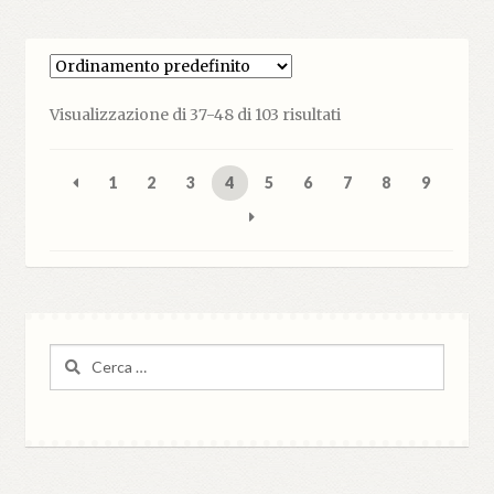
Visualizzazione di 37-48 di 103 risultati
1
2
3
4
5
6
7
8
9
Ricerca
per: