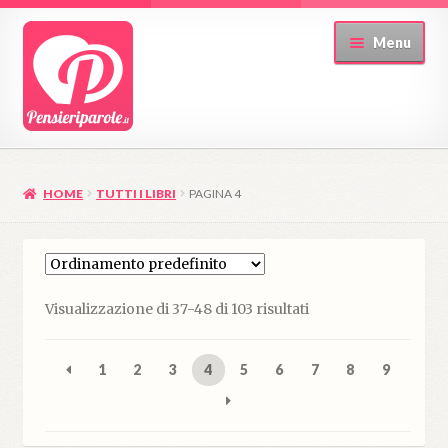
Vai
Vai
Menu
alla
al
navigazione
contenuto
HOME
TUTTI I LIBRI
PAGINA 4
Visualizzazione di 37-48 di 103 risultati
1
2
3
4
5
6
7
8
9