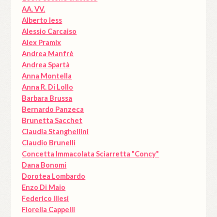
AA. VV.
Alberto Iess
Alessio Carcaiso
Alex Pramix
Andrea Manfrè
Andrea Spartà
Anna Montella
Anna R. Di Lollo
Barbara Brussa
Bernardo Panzeca
Brunetta Sacchet
Claudia Stanghellini
Claudio Brunelli
Concetta Immacolata Sciarretta "Concy"
Dana Bonomi
Dorotea Lombardo
Enzo Di Maio
Federico Illesi
Fiorella Cappelli