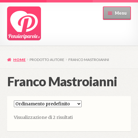
Vai
Vai
Menu
alla
al
navigazione
contenuto
HOME
PRODOTTO AUTORE
FRANCO MASTROIANNI
Franco Mastroianni
Visualizzazione di 2 risultati