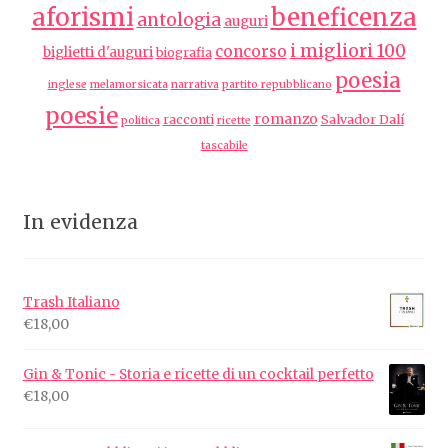
aforismi
beneficenza
antologia
auguri
i migliori 100
concorso
biglietti d'auguri
biografia
poesia
inglese
melamorsicata
narrativa
partito repubblicano
poesie
romanzo
racconti
Salvador Dalí
politica
ricette
tascabile
In evidenza
Trash Italiano
€
18,00
Gin & Tonic - Storia e ricette di un cocktail perfetto
€
18,00