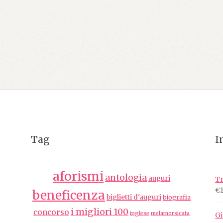
Tag
I
aforismi
antologia
auguri
Tr
€
beneficenza
biglietti d'auguri
biografia
i migliori 100
concorso
inglese
melamorsicata
Gi