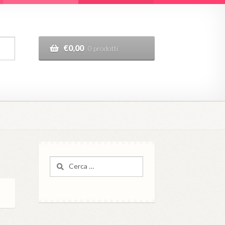
€
0,00
0 prodotti
Ricerca
per: