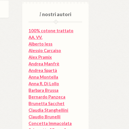
I
nostri autori
100% cotone trattato
AA. VV.
Alberto Iess
Alessio Carcaiso
Alex Pramix
Andrea Manfrè
Andrea Spartà
Anna Montella
Anna R. Di Lollo
Barbara Brussa
Bernardo Panzeca
Brunetta Sacchet
Claudia Stanghellini
Claudio Brunelli
Concetta Immacolata