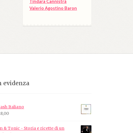
Tindara Cannistrà
Valerio Agostino Baron
n evidenza
ash Italiano
18,00
n & Tonic - Storia e ricette di un