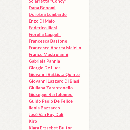
Sciarretta "Concy"
Dana Bonomi
Dorotea Lombardo
Enzo Di Maio
Federico Illesi
Fiorella Cappelli
Francesca Bastone
Francesco Andrea Maiello
Franco Mastroianni
Gabriela Pannia
Giorgio De Luca
Giovanni Battista Quinto
Giovanni Lazzaro Di Blasi
Giuliana Zarantonello
Giuseppe Bartolomeo
Guido Paolo De Felice
Ilenia Bazzacco
José Van Roy Dalí
Kiro
Klara Erzsebet Bujtor