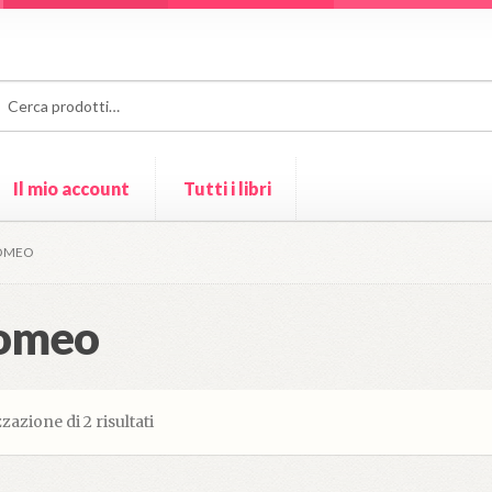
a:
ca
Il mio account
Tutti i libri
ri
LOMEO
lomeo
zazione di 2 risultati