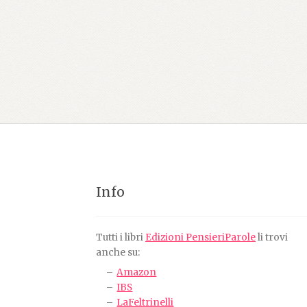
Info
Tutti i libri
Edizioni PensieriParole
li trovi
anche su:
Amazon
IBS
LaFeltrinelli