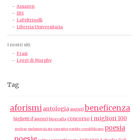
Amazon
IBS
LaFeltrinelli
Libreria Universitaria
I nostri siti:
Frasi
Leggi di Murphy
Tag
aforismi
beneficenza
antologia
auguri
i migliori 100
concorso
biglietti d'auguri
biografia
poesia
inglese
melamorsicata
narrativa
partito repubblicano
poesie
romanzo
racconti
Salvador Dalí