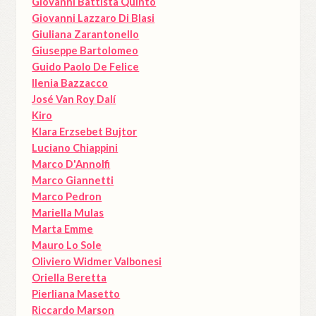
Giovanni Battista Quinto
Giovanni Lazzaro Di Blasi
Giuliana Zarantonello
Giuseppe Bartolomeo
Guido Paolo De Felice
Ilenia Bazzacco
José Van Roy Dalí
Kiro
Klara Erzsebet Bujtor
Luciano Chiappini
Marco D'Annolfi
Marco Giannetti
Marco Pedron
Mariella Mulas
Marta Emme
Mauro Lo Sole
Oliviero Widmer Valbonesi
Oriella Beretta
Pierliana Masetto
Riccardo Marson