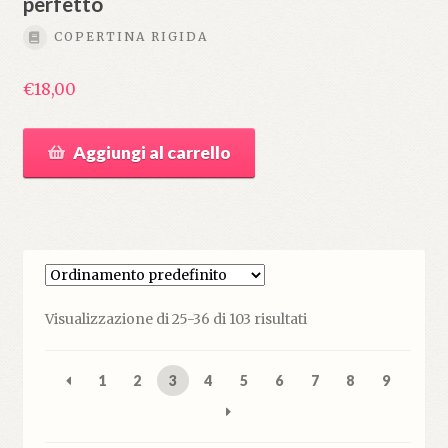
perfetto
COPERTINA RIGIDA
€
18,00
Aggiungi al carrello
Visualizzazione di 25-36 di 103 risultati
1
2
3
4
5
6
7
8
9