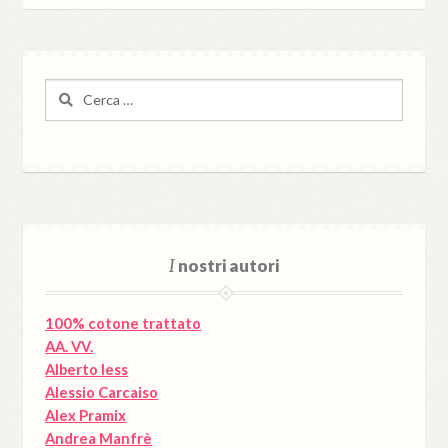
Ricerca
per:
I
nostri autori
100% cotone trattato
AA. VV.
Alberto Iess
Alessio Carcaiso
Alex Pramix
Andrea Manfrè