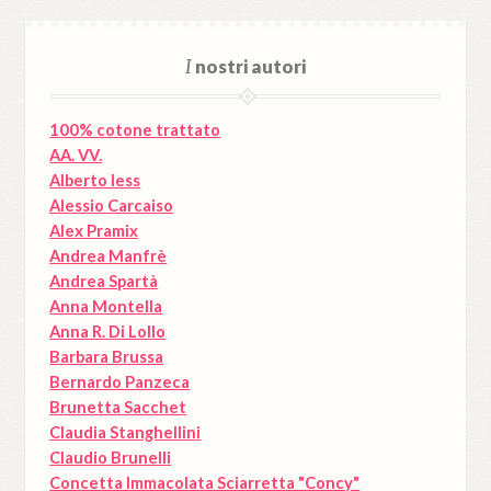
I
nostri autori
100% cotone trattato
AA. VV.
Alberto Iess
Alessio Carcaiso
Alex Pramix
Andrea Manfrè
Andrea Spartà
Anna Montella
Anna R. Di Lollo
Barbara Brussa
Bernardo Panzeca
Brunetta Sacchet
Claudia Stanghellini
Claudio Brunelli
Concetta Immacolata Sciarretta "Concy"