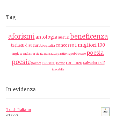
Tag
aforismi
beneficenza
antologia
auguri
i migliori 100
concorso
biglietti d'auguri
biografia
poesia
inglese
melamorsicata
narrativa
partito repubblicano
poesie
romanzo
racconti
Salvador Dalí
politica
ricette
tascabile
In evidenza
Trash Italiano
€
18,00