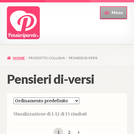
Vai
Vai
Menu
alla
al
navigazione
contenuto
HOME
PRODOTTO COLLANA
PENSIERI DI-VERSI
Pensieri di-versi
Visualizzazione di 1-12 di 15 risultati
1
2