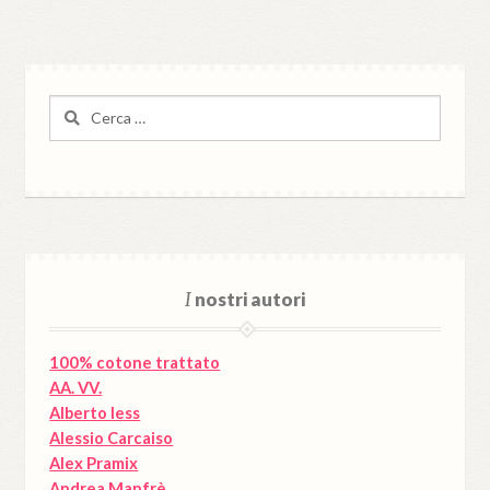
Ricerca
per:
I
nostri autori
100% cotone trattato
AA. VV.
Alberto Iess
Alessio Carcaiso
Alex Pramix
Andrea Manfrè