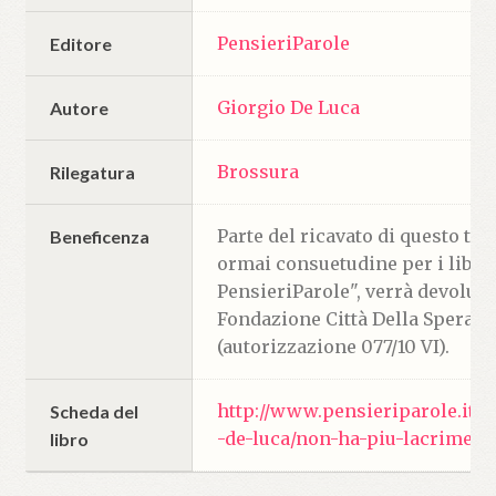
PensieriParole
Editore
Giorgio De Luca
Autore
Brossura
Rilegatura
Parte del ricavato di questo to
Beneficenza
ormai consuetudine per i libri 
PensieriParole", verrà devoluto
Fondazione Città Della Speran
(autorizzazione 077/10 VI).
http://www.pensieriparole.it/f
Scheda del
-de-luca/non-ha-piu-lacrime-la
libro