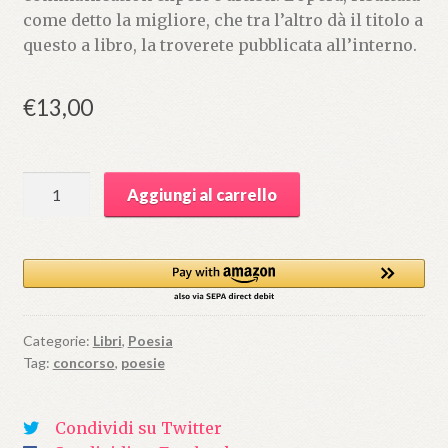
come detto la migliore, che tra l’altro dà il titolo a
questo a libro, la troverete pubblicata all’interno.
€
13,00
Non
Aggiungi al carrello
ha
più
lacrime
la
mia
terra...
Categorie:
Libri
,
Poesia
quantità
Tag:
concorso
,
poesie
Condividi su Twitter