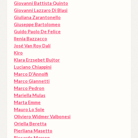
Giovanni Battista Quinto
Giovanni Lazzaro Di Blasi
Giuliana Zarantonello
Giuseppe Bartolomeo
Guido Paolo De Felice
Ilenia Bazzacco
José Van Roy Dalí
Kiro
Klara Erzsebet Bujtor
Luciano Chiappini
Marco D'Annolfi
Marco Giannetti
Marco Pedron
Mariella Mulas
Marta Emme
Mauro Lo Sole
Oliviero Widmer Valbonesi
Oriella Beretta
Pierliana Masetto
Riccardo Marson