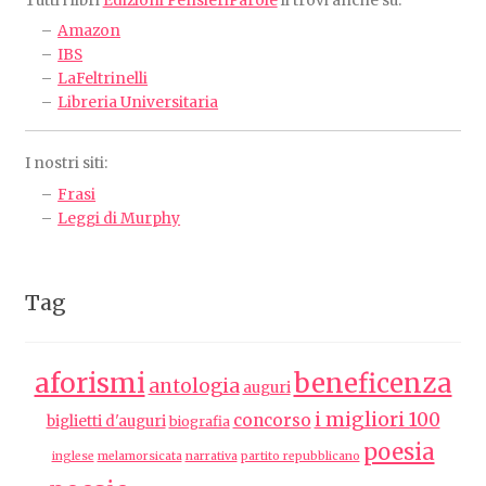
Tutti i libri
Edizioni PensieriParole
li trovi anche su:
Amazon
IBS
LaFeltrinelli
Libreria Universitaria
I nostri siti:
Frasi
Leggi di Murphy
Tag
aforismi
beneficenza
antologia
auguri
i migliori 100
concorso
biglietti d'auguri
biografia
poesia
inglese
melamorsicata
narrativa
partito repubblicano